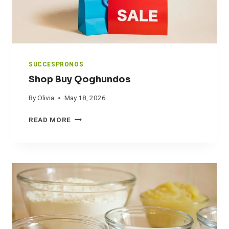
O
M
C
I
D
9
7
SUCCESPRONOS
O
Shop Buy Qoghundos
N
By
Olivia
May 18, 2026
S
READ MORE
H
O
P
B
U
Y
Q
O
G
H