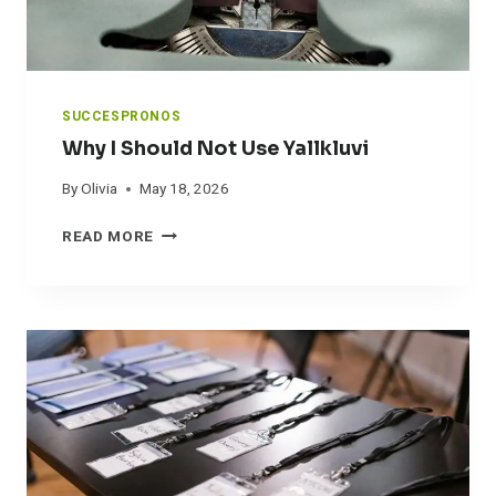
N
P
E
L
L
O
SUCCESPRONOS
Z
Why I Should Not Use Yallkluvi
By
Olivia
May 18, 2026
W
READ MORE
H
Y
I
S
H
O
U
L
D
N
O