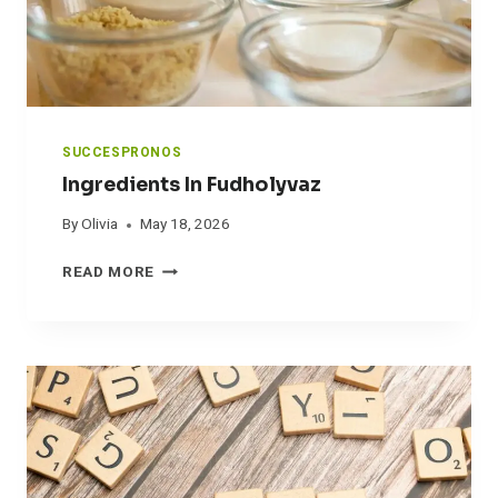
U
N
D
O
S
SUCCESPRONOS
Ingredients In Fudholyvaz
By
Olivia
May 18, 2026
I
READ MORE
N
G
R
E
D
I
E
N
T