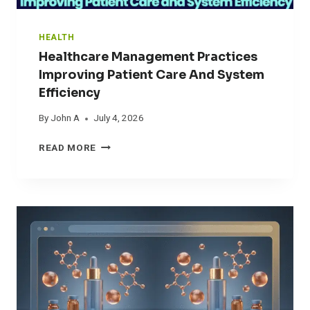
O
M
M
HEALTH
O
Healthcare Management Practices
N
Improving Patient Care And System
S
Efficiency
I
G
By
John A
July 4, 2026
N
S
H
READ MORE
C
E
A
A
N
L
G
T
U
H
I
C
D
A
E
R
E
E
F
M
F
A