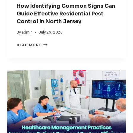
How Identifying Common Signs Can
Guide Effective Residential Pest
Control In North Jersey
By
admin
July 29, 2026
H
READ MORE
O
W
I
D
E
N
T
I
F
Y
I
N
G
C