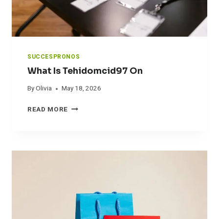
T
U
S
E
Y
A
SUCCESPRONOS
L
What Is Tehidomcid97 On
L
K
By
Olivia
May 18, 2026
L
W
U
READ MORE
H
V
A
I
T
I
S
T
E
H
I
D