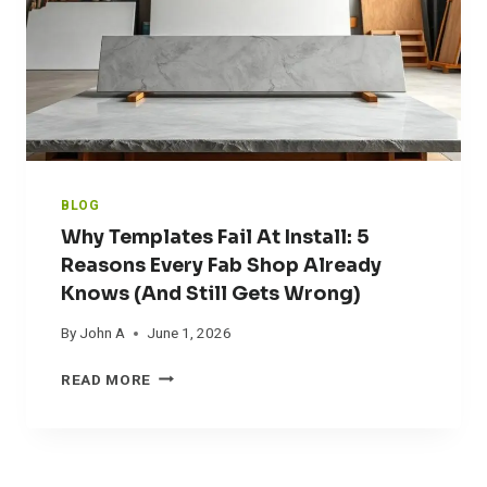
O
T
S
U
E
O
R
M
U
S
E
R
K
F
C
I
F
E
L
I
S
L
C
S
I
W
BLOG
E
I
Why Templates Fail At Install: 5
N
T
Reasons Every Fab Shop Already
C
H
Knows (and Still Gets Wrong)
Y
D
R
By
John A
June 1, 2026
U
M
W
READ MORE
L
H
E
Y
S
T
S
E
O