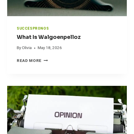
I
D
9
7
S
SUCCESPRONOS
O
What Is Walgoenpelloz
L
D
By
Olivia
May 18, 2026
W
READ MORE
H
A
T
I
S
W
A
L
G
O
E