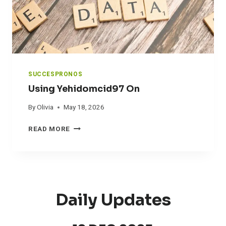
S
I
N
F
U
D
H
O
SUCCESPRONOS
L
Using Yehidomcid97 On
Y
V
By
Olivia
May 18, 2026
A
U
Z
READ MORE
S
I
N
G
Y
E
Daily Updates
H
I
D